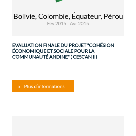
L'objectif global du projet est de contribuer à
l'amélioration de la cohésion économique et
Bolivie, Colombie, Équateur, Pérou
sociale de la Communauté andine. L'objectif
Fév 2015 - Avr 2015
spécifique est de contribuer à renforcer ...
EVALUATION FINALE DU PROJET "COHÉSION
ÉCONOMIQUE ET SOCIALE POUR LA
COMMUNAUTÉ ANDINE" ( CESCAN II)
Plus d’informations
Gouvernance et Renforcement