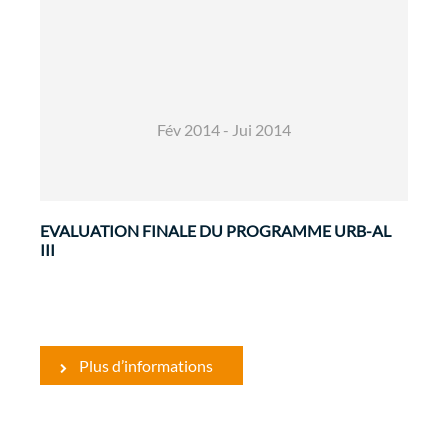
Institutionnel
Evaluations
L'objectif général de cette évaluation est de
procéder à une revue finale du programme
Fév 2014 - Jui 2014
URB-AL III, à travers l'évaluation de la
pertinence, l'efficience, l'efficacité, l'impact et la
...
EVALUATION FINALE DU PROGRAMME URB-AL
III
Plus d’informations