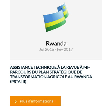
Développement Rural et Sécurité
Alimentaire
Evaluations
Depuis 2004, le Ministère de l'Agriculture et des
Ressources Animales (MINAGRI) du Rwanda a
Rwanda
élaboré et mis en œuvre trois plans stratégiques
Jui 2016 - Fév 2017
consécutifs pour la transformation ...
ASSISTANCE TECHNIQUE À LA REVUE À MI-
PARCOURS DU PLAN STRATÉGIQUE DE
TRANSFORMATION AGRICOLE AU RWANDA
(PSTA III)
Plus d’informations