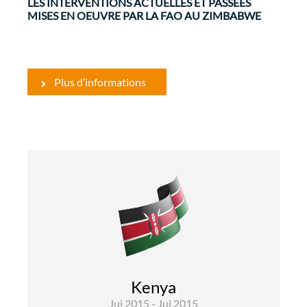
LES INTERVENTIONS ACTUELLES ET PASSÉES
MISES EN OEUVRE PAR LA FAO AU ZIMBABWE
Plus d’informations
Gouvernance et Renforcement
Institutionnel
Evaluations
L'objectif général de cet appel à proposition géré
para la Délégation de l´Union Européenne au
Kenya
Kenya est d'améliorer l'égalité des genres, à
Jui 2015 - Jui 2015
travers la protection des ...