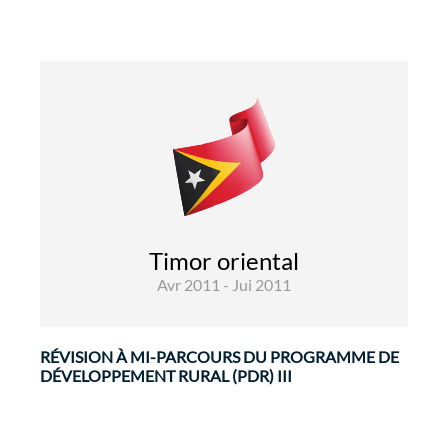
Développement Rural et Sécurité
Alimentaire
Evaluations
L'objectif du Programme de Développement
Rural III est de contribuer à la réduction de la
Timor oriental
pauvreté et développement socio-économique,
Avr 2011 - Jui 2011
en particulier dans les zones rurales les ...
RÉVISION À MI-PARCOURS DU PROGRAMME DE
DÉVELOPPEMENT RURAL (PDR) III