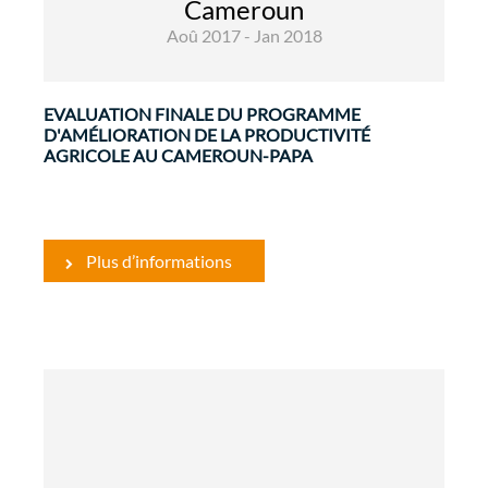
Cameroun
Cameroun-PAPA (FED/2010/021-465) a été
Aoû 2017 - Jan 2018
signée le 16/02/2011 et sa mise en œuvre
effective s’est ...
EVALUATION FINALE DU PROGRAMME
D'AMÉLIORATION DE LA PRODUCTIVITÉ
AGRICOLE AU CAMEROUN-PAPA
Plus d’informations
Evaluations