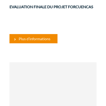
EVALUATION FINALE DU PROJET FORCUENCAS
Plus d’informations
Evaluations
L'objectif général du présent appel à
propositions est d'améliorer le respect des
droits de l'homme et libertés fondamentales
dans les pays et les situations où ils sont le plus
à risque et où les défenseurs des droits de
l’homme et des ...