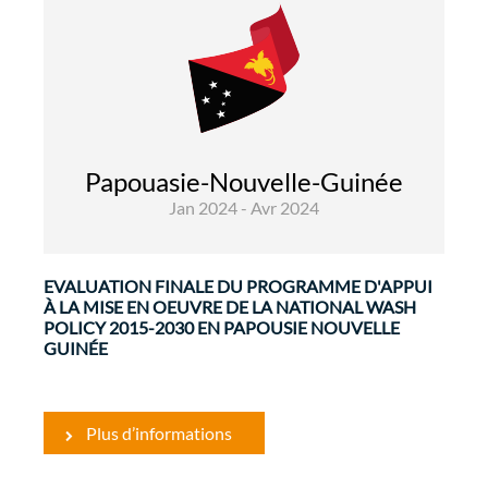
Evaluations
Eau
La Commission européenne accorde une
priorité systématique et opportune à
l'évaluation de ses programmes pour évaluer les
réalisations, la qualité et les résultats, en
mettant l'accent ...
Papouasie-Nouvelle-Guinée
Jan 2024 - Avr 2024
EVALUATION FINALE DU PROGRAMME D'APPUI
À LA MISE EN OEUVRE DE LA NATIONAL WASH
POLICY 2015-2030 EN PAPOUSIE NOUVELLE
GUINÉE
Plus d’informations