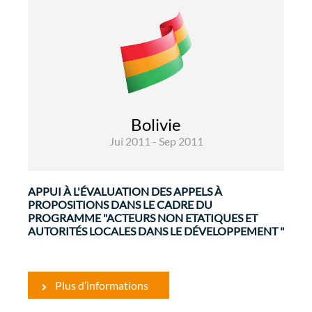
Gouvernance et Renforcement
Institutionnel
Evaluations
Le programme thématique «Les Acteurs Non
Etatiques (ANE) et autorités locales (AL) dans
Bolivie
le développement », vise à promouvoir la mise
Jui 2011 - Sep 2011
en œuvre d'une société plus équitable, en
insistant sur les principes d'inclusion et de
renforcement des capacités ...
APPUI À L'ÉVALUATION DES APPELS À
PROPOSITIONS DANS LE CADRE DU
PROGRAMME "ACTEURS NON ETATIQUES ET
AUTORITÉS LOCALES DANS LE DÉVELOPPEMENT "
Plus d’informations