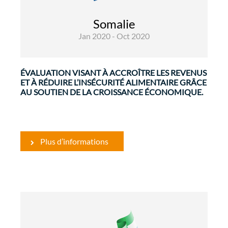
Cette évaluation porte sur 14 projets regroupés
par 5 domaines de résultats. Chaque projet a
Somalie
été évalué en fonction des 5 critères du CAD, à
Jan 2020 - Oct 2020
savoir: ...
ÉVALUATION VISANT À ACCROÎTRE LES REVENUS
ET À RÉDUIRE L’INSÉCURITÉ ALIMENTAIRE GRÂCE
AU SOUTIEN DE LA CROISSANCE ÉCONOMIQUE.
Plus d’informations
Développement Rural et Sécurité