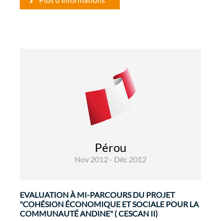
Gouvernance et Renforcement
Institutionnel
Evaluations
L'objectif global du projet est de contribuer à
l'amélioration de la cohésion économique et
Pérou
sociale de la Communauté andine. L'objectif
Nov 2012 - Déc 2012
spécifique est de contribuer à renforcer ...
EVALUATION À MI-PARCOURS DU PROJET
"COHÉSION ÉCONOMIQUE ET SOCIALE POUR LA
COMMUNAUTÉ ANDINE" ( CESCAN II)