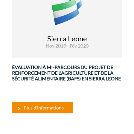
Alimentaire
Evaluations
Le projet BAFS (financé par le 11e Fonds
européen de développement) a fait partie d'une
Sierra Leone
approche sectorielle promouvant le
Nov 2019 - Fév 2020
développement agricole, la sécurité alimentaire
et la ...
ÉVALUATION À MI-PARCOURS DU PROJET DE
RENFORCEMENT DE L'AGRICULTURE ET DE LA
SÉCURITÉ ALIMENTAIRE (BAFS) EN SIERRA LEONE
Plus d’informations