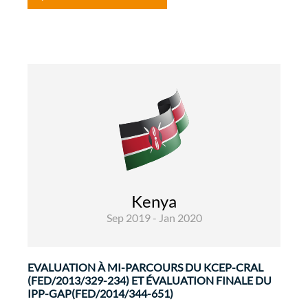
Développement Rural et Sécurité
Alimentaire
Evaluations
Les principales priorités de la mission
d'évaluation ont été mises en évidence dans les
Kenya
TdR, notamment liées aux critères d'évaluation
Sep 2019 - Jan 2020
spécifiques ajoutés aux critères habituels du ...
EVALUATION À MI-PARCOURS DU KCEP-CRAL
(FED/2013/329-234) ET ÉVALUATION FINALE DU
IPP-GAP(FED/2014/344-651)