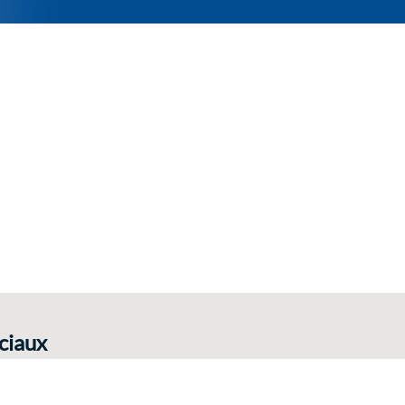
ciaux
expérience avec le hashtag #cyeconsult.