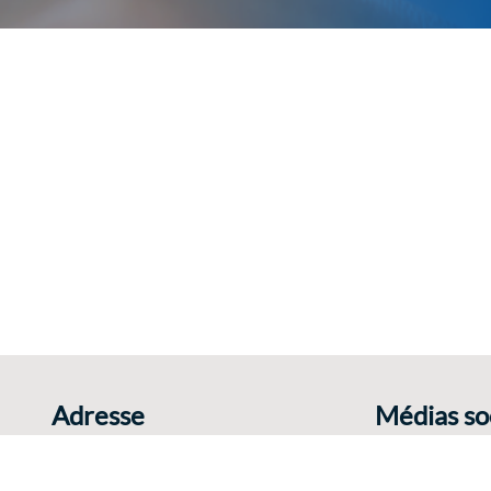
Adresse
Médias so
Rue Charles Catala 78
Partagez votre 
1460 Ittre