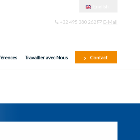
English
Français
+32 495 380 262
E-Mail
Español
férences
Travailler avec Nous
Contact