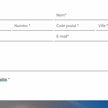
alité
.
*