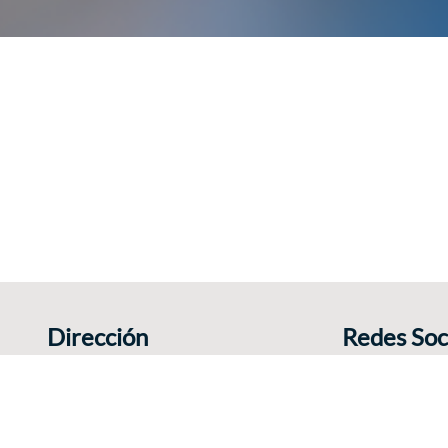
Dirección
Redes Soc
Rue Charles Catala 78
Comparte tu exp
1460 Ittre
Bélgica
+32 495 380 262