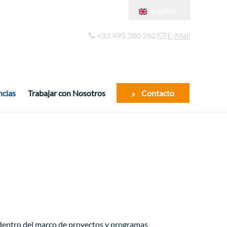
English
Français
+32 495 380 262
E-Mail
Español
ncias
Trabajar con Nosotros
Contacto
 dentro del marco de proyectos y programas