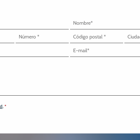
ad
.
*