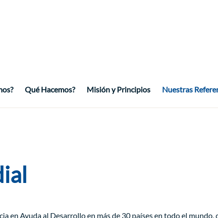
mos?
Qué Hacemos?
Misión y Principios
Nuestras Refere
ial
cia en Ayuda al Desarrollo en más de 30 países en todo el mundo,