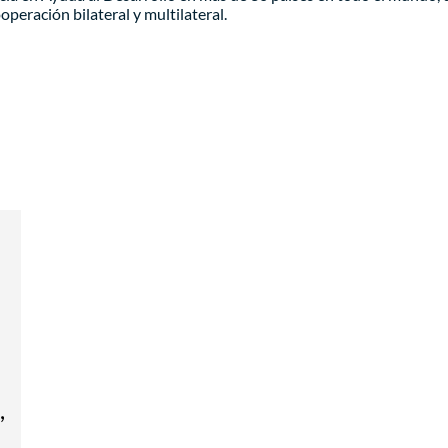
peración bilateral y multilateral.
a
y
,
,
n
.