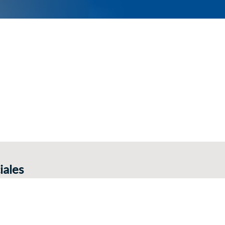
iales
eriencia con el hashtag #cyeconsult.