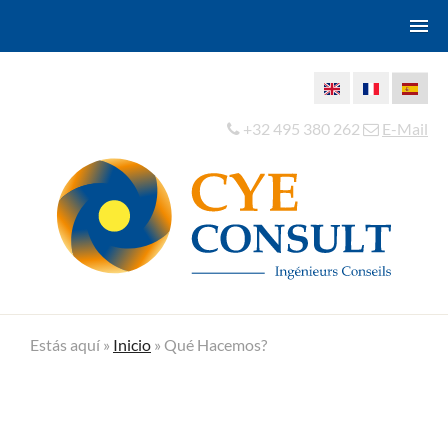
+32 495 380 262
E-Mail
Estás aquí »
Inicio
»
Qué Hacemos?