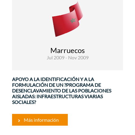
Desarrollo Rural y Seguridad
Alimentaria
Infraestructuras y Transportes
El Gobierno de Marruecos considera que la
carretera de desenclave desempeña un papel
Marruecos
estratégico en el de desarrollo social y
Jul 2009 - Nov 2009
económico de las zonas rurales, ya ...
APOYO A LA IDENTIFICACIÓN Y A LA
FORMULACIÓN DE UN ?PROGRAMA DE
DESENCLAVAMIENTO DE LAS POBLACIONES
AISLADAS: INFRAESTRUCTURAS VIARIAS
SOCIALES?
Más información