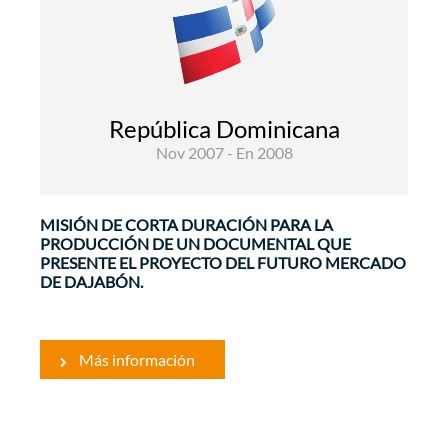
Alimentaria
Comunicación
Mostrando la situación actual, el documental
presenta las razones que condujeron a
República Dominicana
desarrollar este proyecto y resalta la
Nov 2007 - En 2008
problemática específica del contexto fronterizo
local así como ...
MISIÓN DE CORTA DURACIÓN PARA LA
PRODUCCIÓN DE UN DOCUMENTAL QUE
PRESENTE EL PROYECTO DEL FUTURO MERCADO
DE DAJABÓN.
Más información