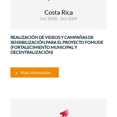
del Estado, argumentando la incapacidad de las
municipalidades para asumir nuevas
Costa Rica
competencias. El objetivo específico del
contrato es mejorar el ...
Oct 2008 - Oct 2009
REALIZACIÓN DE VIDEOS Y CAMPAÑAS DE
SENSIBILIZACIÓN PARA EL PROYECTO FOMUDE
(FORTALECIMIENTO MUNICIPAL Y
DECENTRALIZACIÓN)
Más información
Desarrollo Rural y Seguridad