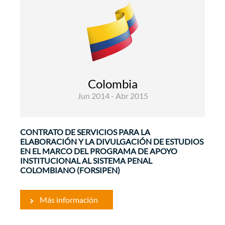
Comunicación
Gobernabilidad y Fortalecimiento
Institucional
El objetivo general del proyecto “Apoyo
Institucional al Sistema Penal Colombiano”
Colombia
es reforzar el Estado de Derecho por medio de
Jun 2014 - Abr 2015
un sistema judicial y policial más eficaz ...
CONTRATO DE SERVICIOS PARA LA
ELABORACIÓN Y LA DIVULGACIÓN DE ESTUDIOS
EN EL MARCO DEL PROGRAMA DE APOYO
INSTITUCIONAL AL SISTEMA PENAL
COLOMBIANO (FORSIPEN)
Más información