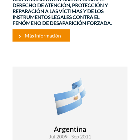
DERECHO DE ATENCIÓN, PROTECCIÓN Y
REPARACIÓN A LAS VÍCTIMAS Y DE LOS
INSTRUMENTOS LEGALES CONTRA EL
FENÓMENO DE DESAPARICIÓN FORZADA.
Más información
Comunicación
El objetivo de este contrato es sensibilizar la
población de Argentina sobre la importancia de
los Derechos Humanos en general y, en
particular, de los Derechos Económicos, Sociales
y Culturales y Derechos de Incidencia Colectiva
(DESC y DIC). Las actividades principales:
Argentina
Diseño y ...
Jul 2009 - Sep 2011