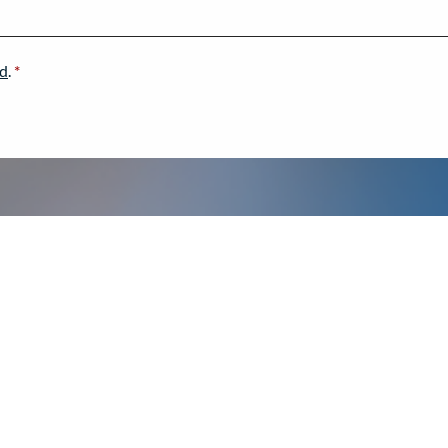
ad
.
*