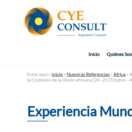
Inicio
Quiénes So
Estás aquí »
Inicio
»
Nuestras Referencias
»
Africa
» A
la Comisión de la Unión africana (24 -25 Octubre - 
Experiencia Mund