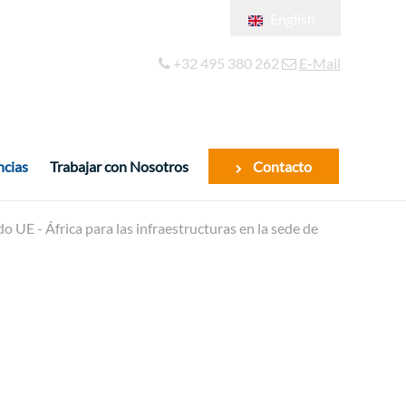
English
Français
+32 495 380 262
E-Mail
Español
ncias
Trabajar con Nosotros
Contacto
o UE - África para las infraestructuras en la sede de