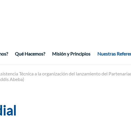
mos?
Qué Hacemos?
Misión y Principios
Nuestras Refere
sistencia Técnica a la organización del lanzamiento del Partenariad
Addis Abeba)
ial