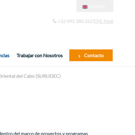
English
Français
+32 495 380 262
E-Mail
Español
ncias
Trabajar con Nosotros
Contacto
ia Oriental del Cabo (SURUDEC)
 dentro del marco de proyectos y programas