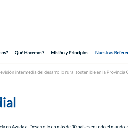
mos?
Qué Hacemos?
Misión y Principios
Nuestras Refere
evisión intermedia del desarrollo rural sostenible en la Provinc
ial
cia en Ayuda al Desarrollo en más de 30 países en todo el mundo,