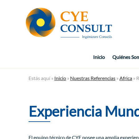
Inicio
Quiénes So
Estás aquí »
Inicio
»
Nuestras Referencias
»
Africa
» R
Experiencia Mund
El equipo técnico de CYE posee una amplia experien