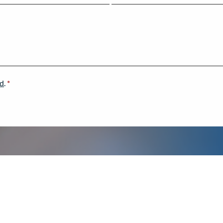
ad
.
*